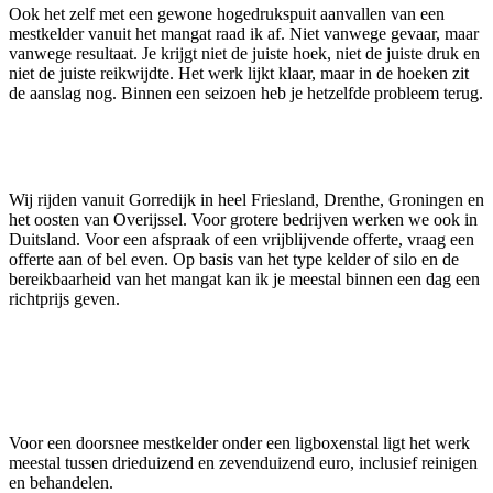
Ook het zelf met een gewone hogedrukspuit aanvallen van een
mestkelder vanuit het mangat raad ik af. Niet vanwege gevaar, maar
vanwege resultaat. Je krijgt niet de juiste hoek, niet de juiste druk en
niet de juiste reikwijdte. Het werk lijkt klaar, maar in de hoeken zit
de aanslag nog. Binnen een seizoen heb je hetzelfde probleem terug.
Werkgebied en planning
Wij rijden vanuit Gorredijk in heel Friesland, Drenthe, Groningen en
het oosten van Overijssel. Voor grotere bedrijven werken we ook in
Duitsland. Voor een afspraak of een vrijblijvende offerte, vraag een
offerte
aan of bel even. Op basis van het type kelder of silo en de
bereikbaarheid van het mangat kan ik je meestal binnen een dag een
richtprijs geven.
Veelgestelde vragen
Hoeveel kost het reinigen van een mestkelder?
Voor een doorsnee mestkelder onder een ligboxenstal ligt het werk
meestal tussen drieduizend en zevenduizend euro, inclusief reinigen
en behandelen.