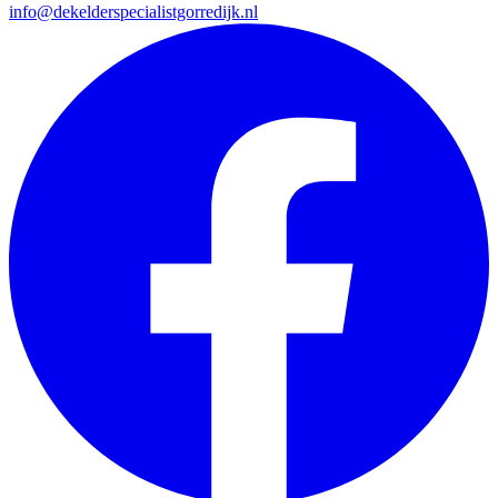
info@dekelderspecialistgorredijk.nl