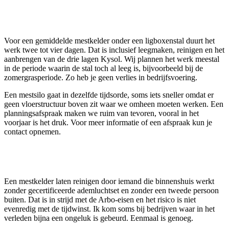
Hoe lang ben je eraf
Voor een gemiddelde mestkelder onder een ligboxenstal duurt het
werk twee tot vier dagen. Dat is inclusief leegmaken, reinigen en het
aanbrengen van de drie lagen Kysol. Wij plannen het werk meestal
in de periode waarin de stal toch al leeg is, bijvoorbeeld bij de
zomergrasperiode. Zo heb je geen verlies in bedrijfsvoering.
Een mestsilo gaat in dezelfde tijdsorde, soms iets sneller omdat er
geen vloerstructuur boven zit waar we omheen moeten werken. Een
planningsafspraak maken we ruim van tevoren, vooral in het
voorjaar is het druk. Voor meer informatie of een afspraak kun je
contact
opnemen.
Wat ik je afraad
Een mestkelder laten reinigen door iemand die binnenshuis werkt
zonder gecertificeerde ademluchtset en zonder een tweede persoon
buiten. Dat is in strijd met de Arbo-eisen en het risico is niet
evenredig met de tijdwinst. Ik kom soms bij bedrijven waar in het
verleden bijna een ongeluk is gebeurd. Eenmaal is genoeg.