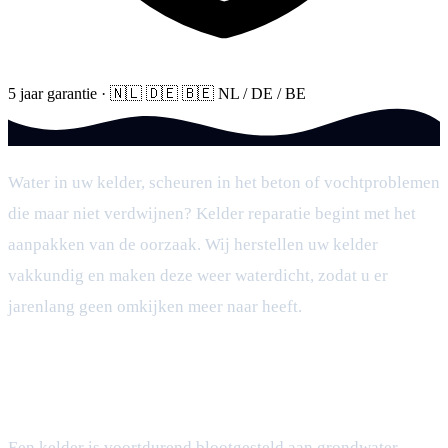
5 jaar garantie
·
🇳🇱
🇩🇪
🇧🇪
NL / DE / BE
Water in uw kelder, scheuren in het beton of vochtproblemen
die maar niet verdwijnen? Kelder reparatie begint met het
aanpakken van de oorzaak. Wij herstellen uw kelder
vakkundig en maken deze weer waterdicht, zodat u er
jarenlang geen omkijken meer naar heeft.
Wanneer is kelder reparatie nodig?
Een kelder is voortdurend blootgesteld aan grondwater,