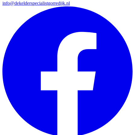
info@dekelderspecialistgorredijk.nl