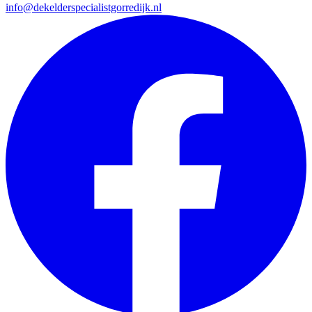
info@dekelderspecialistgorredijk.nl