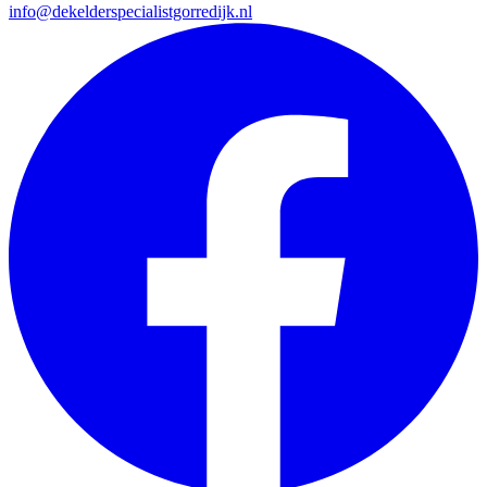
info@dekelderspecialistgorredijk.nl